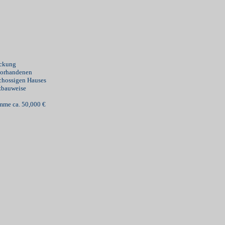
ockung
vorhandenen
chossigen Hauses
zbauweise
me ca. 50,000 €