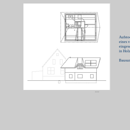
Aufst
eines 
einges
in Hol
Bausum
>>>