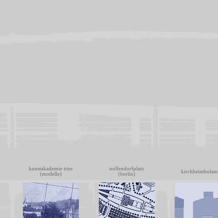
kunstakademie trier
nollendorfplatz
kirchheimbolan
(modelle)
(berlin)