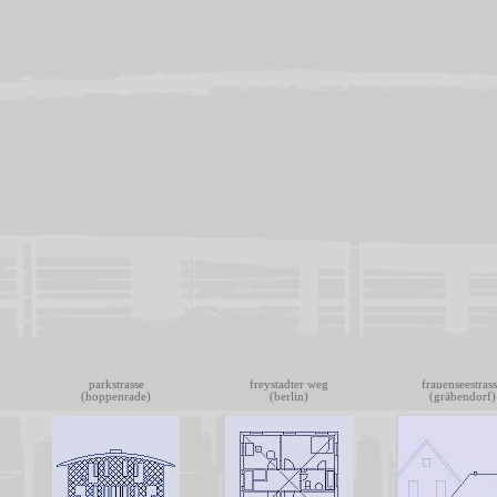
parkstrasse
freystadter weg
frauenseestras
(hoppenrade)
(berlin)
(gräbendorf)